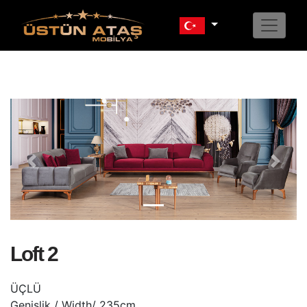
Previous
Next
Loft 2
ÜÇLÜ
Genişlik / Width/ 235cm